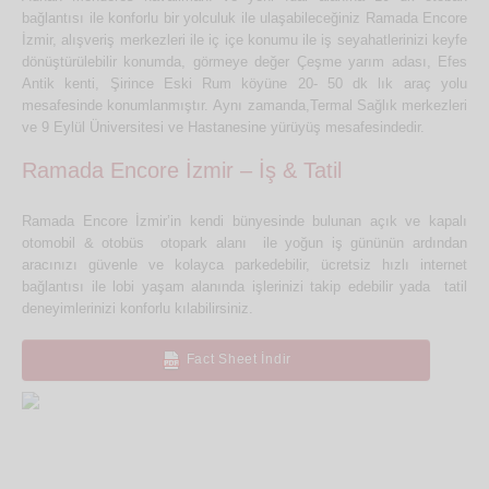
bağlantısı ile konforlu bir yolculuk ile ulaşabileceğiniz Ramada Encore
İzmir, alışveriş merkezleri ile iç içe konumu ile iş seyahatlerinizi keyfe
dönüştürülebilir konumda, görmeye değer Çeşme yarım adası, Efes
Antik kenti, Şirince Eski Rum köyüne 20- 50 dk lık araç yolu
mesafesinde konumlanmıştır.
Aynı zamanda,Termal Sağlık merkezleri
ve 9 Eylül Üniversitesi ve Hastanesine yürüyüş mesafesindedir.
Ramada Encore İzmir – İş & Tatil
Ramada Encore İzmir’in kendi bünyesinde bulunan açık ve kapalı
otomobil & otobüs otopark alanı ile yoğun iş gününün ardından
aracınızı güvenle ve kolayca parkedebilir, ücretsiz hızlı internet
bağlantısı ile lobi yaşam alanında işlerinizi takip edebilir yada tatil
deneyimlerinizi konforlu kılabilirsiniz.
Fact Sheet İndir