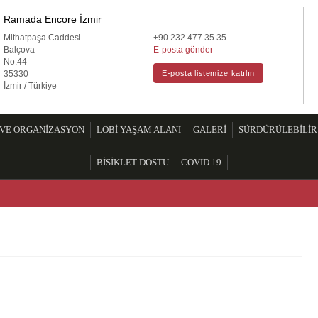
mada Encore by Wyndham Izmir | Hotel
Ramada Encore İzmir
Mithatpaşa Caddesi
+90 232 477 35 35
Balçova
E-posta gönder
No:44
35330
E-posta listemize katılın
İzmir / Türkiye
 VE ORGANİZASYON
LOBİ YAŞAM ALANI
GALERİ
SÜRDÜRÜLEBİLİR
BİSİKLET DOSTU
COVID 19