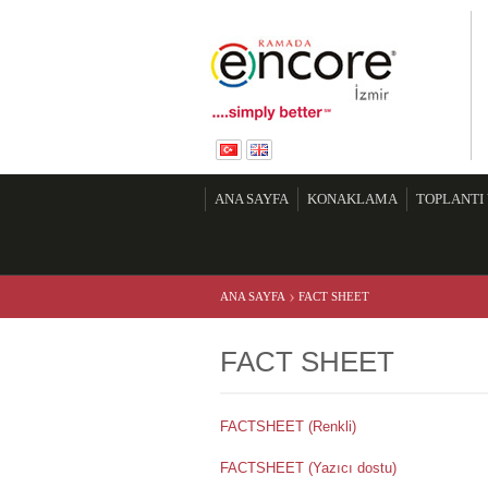
Ra
ANA SAYFA
KONAKLAMA
TOPLANTI
›
ANA SAYFA
FACT SHEET
FACT SHEET
FACTSHEET (Renkli)
FACTSHEET (Yazıcı dostu)