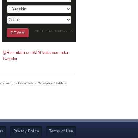
EN İYİ FİYAT GARANTİSİ
@RamadaEncoreIZM kullanıcısından
Tweetler
d or one of its affiliates. Mithatpaşa Caddesi
rs
Privacy Policy
Terms of Use