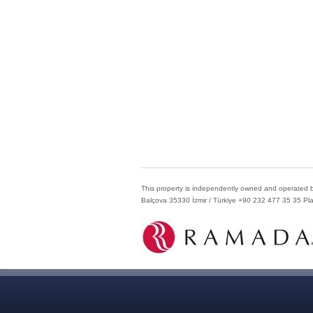
This property is independently owned and operated by
Balçova 35330 İzmir / Türkiye +90 232 477 35 35 Plac