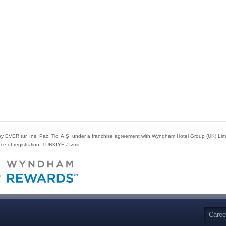
 EVER tur. Ins. Paz. Tic. A.Ş. under a franchise agreement with Wyndham Hotel Group (UK) Limite
e of registration: TURKİYE / İzmir
Caree