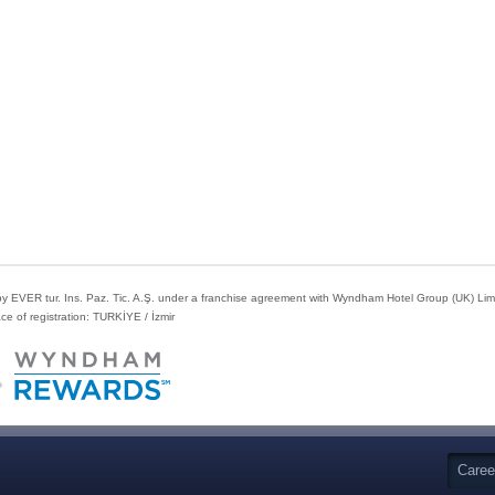
 EVER tur. Ins. Paz. Tic. A.Ş. under a franchise agreement with Wyndham Hotel Group (UK) Limite
e of registration: TURKİYE / İzmir
Caree