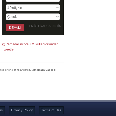
EN İYİ FİYAT GARANTİSİ
@RamadaEncoreIZM kullanıcısından
Tweetler
d or one of its affiliates. Mithatpaşa Caddesi
rs
Privacy Policy
Terms of Use