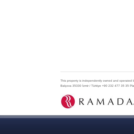
This property is independently owned and operated by
Balçova 35330 İzmir / Türkiye +90 232 477 35 35 Plac