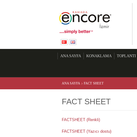
Ra
ANA SAYFA
KONAKLAMA
TOPLANTI
›
ANA SAYFA
FACT SHEET
FACT SHEET
FACTSHEET (Renkli)
FACTSHEET (Yazıcı dostu)