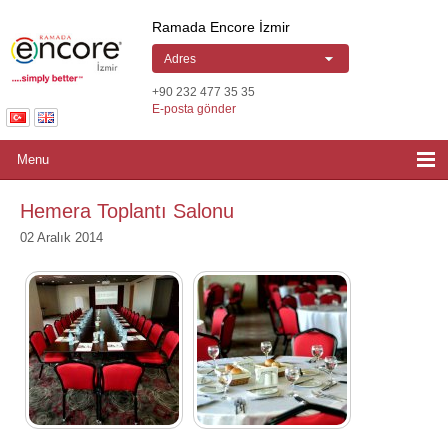
Ramada Encore by Wyndham Izmir | Hotel
Ramada Encore İzmir
Adres
+90 232 477 35 35
E-posta gönder
Menu
Hemera Toplantı Salonu
02 Aralık 2014